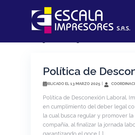
Saltar
al
contenido
Categoría:
Sin categoría
Política de Desco
13 MARZO 2025
COORDINACI
PUBLICADO EL
Política de Desconexión Laboral. I
en cumplimiento del deber legal cont
la cual busca regular y promover la
compañía, al finalizar la jornada lab
garantizando el goce […]