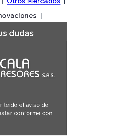
|
Otros Mercados
|
nnovaciones
|
us dudas
 leído el aviso de
 estar conforme con