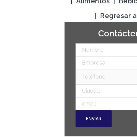
|
Alimentos
|
Bebi
|
Regresar 
Contácten