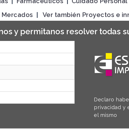
das
|
Farmacéuticos
|
Cuidado Personal
a Mercados
|
Ver también Proyectos e i
os y permitanos resolver todas s
Declaro haber
privacidad y
el mismo