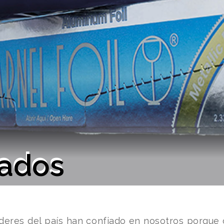
cados
líderes del país han confiado en nosotros porqu