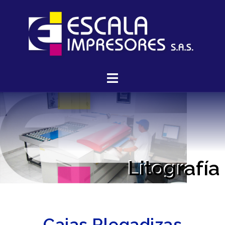
Litografía
Cajas Plegadizas