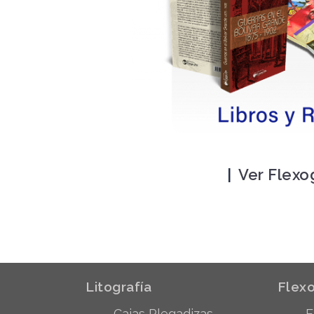
|
Ver Flexo
Litografía
Flexo
Cajas Plegadizas
E