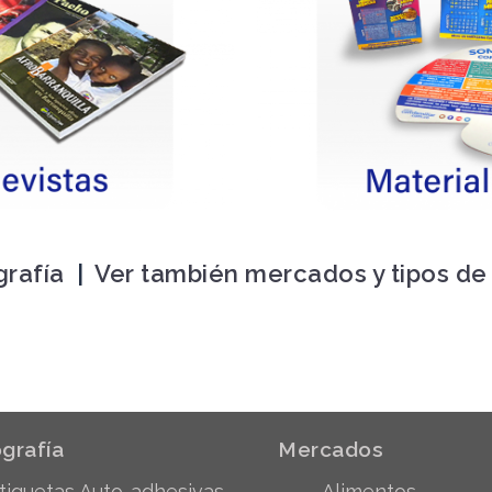
grafía
|
Ver también mercados y tipos d
grafía
Mercados
tiquetas Auto-adhesivas
Alimentos