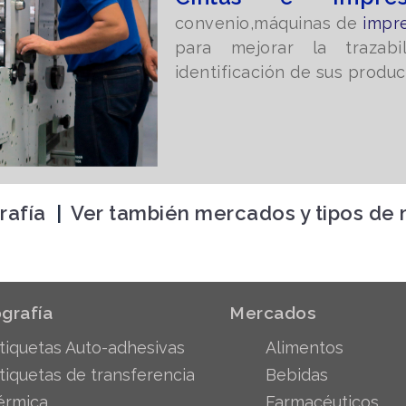
convenio,máquinas de
impr
para mejorar la trazabi
identificación de sus produc
rafía
|
Ver también mercados y tipos de
grafía
Mercados
tiquetas Auto-adhesivas
Alimentos
tiquetas de transferencia
Bebidas
érmica
Farmacéuticos