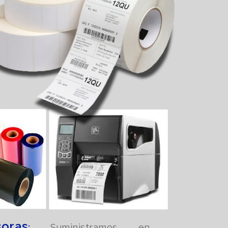
oras
:
Suministramos en