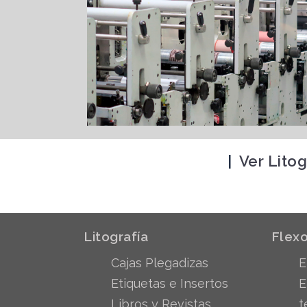
|
Ver Litog
Litografía
Flexo
Cajas Plegadizas
E
Etiquetas e Insertos
E
Libros y Revistas
t