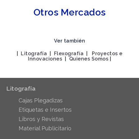
Otros Mercados
Ver también
|
Litografía
|
Flexografía
|
Proyectos e
Innovaciones
|
Quienes Somos
|
Litografía
Cajas Plegadizas
Etiquetas e Insertos
Libros y Revistas
Material Publicitario